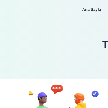
Ana Sayfa
T