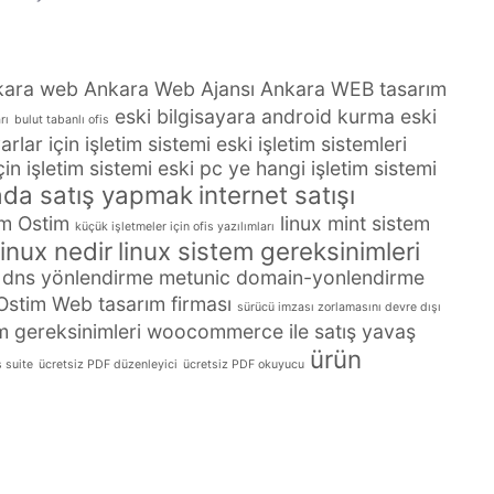
kara web
Ankara Web Ajansı
Ankara WEB tasarım
eski bilgisayara android kurma
eski
rı
bulut tabanlı ofis
arlar için işletim sistemi
eski işletim sistemleri
çin işletim sistemi
eski pc ye hangi işletim sistemi
da satış yapmak
internet satışı
m Ostim
linux mint sistem
küçük işletmeler için ofis yazılımları
linux nedir
linux sistem gereksinimleri
 dns yönlendirme
metunic domain-yonlendirme
Ostim Web tasarım firması
sürücü imzası zorlamasını devre dışı
m gereksinimleri
woocommerce ile satış
yavaş
ürün
s suite
ücretsiz PDF düzenleyici
ücretsiz PDF okuyucu