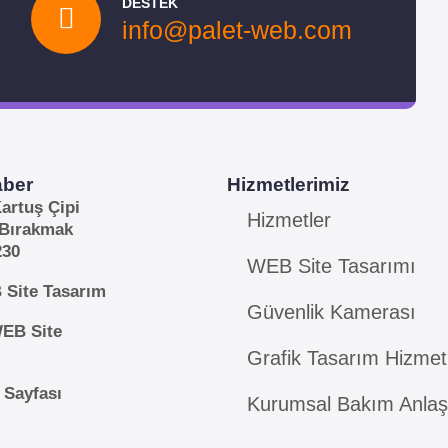
DESTEK
info@palet-web.com
aber
Hizmetlerimiz
artuş Çipi
Hizmetler
 Bırakmak
230
WEB Site Tasarımı
 Site Tasarım
Güvenlik Kamerası
WEB Site
Grafik Tasarım Hizmetl
 Sayfası
Kurumsal Bakım Anla