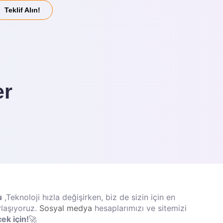
Teklif Alın!
er
u
,
Teknoloji hızla değişirken, biz de sizin için en
aylaşıyoruz.
Sosyal medya
hesaplarımızı ve sitemizi
ek için!
🚀