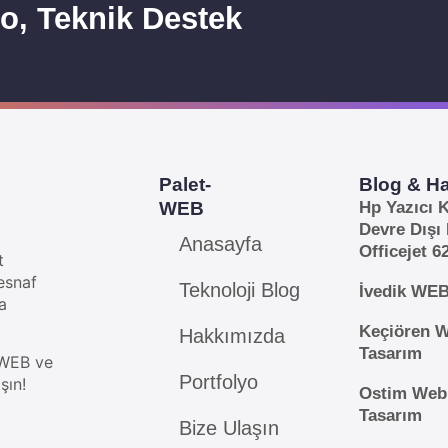
o, Teknik Destek
Palet-
Blog & H
WEB
Hp Yazıcı K
Devre Dışı
Anasayfa
Officejet 6
t
esnaf
Teknoloji Blog
İvedik WEB
a
Keçiören 
Hakkımızda
Tasarım
. WEB ve
Portfolyo
şın!
Ostim Web
Tasarım
Bize Ulaşın