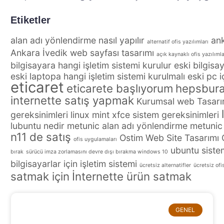
Etiketler
alan adı yönlendirme nasıl yapılır
an
alternatif ofis yazılımları
Ankara İvedik web sayfası tasarımı
açık kaynaklı ofis yazılımla
bilgisayara hangi işletim sistemi kurulur
eski bilgisay
eski laptopa hangi işletim sistemi kurulmalı
eski pc i
eticaret
eticarete başlıyorum
hepsbura
internette satış yapmak
Kurumsal web Tasarı
gereksinimleri
linux mint xfce sistem gereksinimleri
lubuntu nedir
metunic alan adı yönlendirme
metunic
n11 de satış
Ostim Web Site Tasarımı
ofis uygulamaları
ubuntu siste
bırak
sürücü imza zorlamasını devre dışı bırakma windows 10
bilgisayarlar için işletim sistemi
ücretsiz alternatifler
ücretsiz ofi
satmak için
İnternette ürün satmak
GENEL