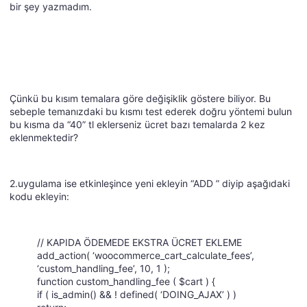
bir şey yazmadım.
Çünkü bu kısım temalara göre değişiklik göstere biliyor. Bu
sebeple temanızdaki bu kısmı test ederek doğru yöntemi bulun
bu kısma da “40” tl eklerseniz ücret bazı temalarda 2 kez
eklenmektedir?
2.uygulama ise etkinleşince yeni ekleyin “ADD ” diyip aşağıdaki
kodu ekleyin:
// KAPIDA ÖDEMEDE EKSTRA ÜCRET EKLEME
add_action( ‘woocommerce_cart_calculate_fees’,
‘custom_handling_fee’, 10, 1 );
function custom_handling_fee ( $cart ) {
if ( is_admin() && ! defined( ‘DOING_AJAX’ ) )