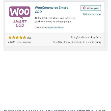
ilk eklentimiz diğerine bakarak herkese hitap eden bir durumda