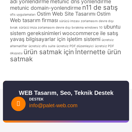
adı yönlendirme
metunic dns yönlendirme
n11 de satış
metunic domain-yonlendirme
Ostim Web Site Tasarımı
Ostim
ofis uygulamaları
Web tasarım firması
sürücü imzası zorlamasını devre dışı
ubuntu
bırak
sürücü imza zorlamasını devre dışı bırakma windows 10
sistem gereksinimleri
woocommerce ile satış
yavaş bilgisayarlar için işletim sistemi
ücretsiz
alternatifler
ücretsiz ofis suite
ücretsiz PDF düzenleyici
ücretsiz PDF
ürün satmak için
İnternette ürün
okuyucu
satmak
WEB Tasarım, Seo, Teknik Destek
DESTEK
info@palet-web.com