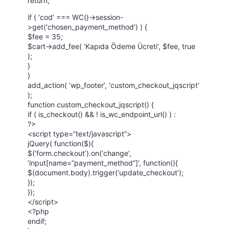
return;
if ( ‘cod’ === WC()->session-
>get(‘chosen_payment_method’) ) {
$fee = 35;
$cart->add_fee( ‘Kapıda Ödeme Ücreti’, $fee, true
);
}
}
add_action( ‘wp_footer’, ‘custom_checkout_jqscript’
);
function custom_checkout_jqscript() {
if ( is_checkout() && ! is_wc_endpoint_url() ) :
?>
<script type=”text/javascript”>
jQuery( function($){
$(‘form.checkout’).on(‘change’,
‘input[name=”payment_method”]’, function(){
$(document.body).trigger(‘update_checkout’);
});
});
</script>
<?php
endif;