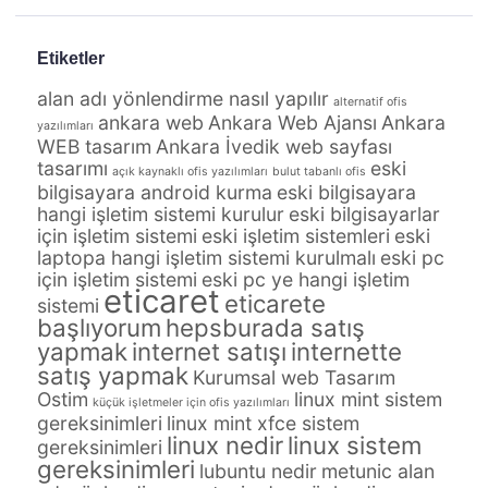
Etiketler
alan adı yönlendirme nasıl yapılır
alternatif ofis
ankara web
Ankara Web Ajansı
Ankara
yazılımları
WEB tasarım
Ankara İvedik web sayfası
tasarımı
eski
açık kaynaklı ofis yazılımları
bulut tabanlı ofis
bilgisayara android kurma
eski bilgisayara
hangi işletim sistemi kurulur
eski bilgisayarlar
için işletim sistemi
eski işletim sistemleri
eski
laptopa hangi işletim sistemi kurulmalı
eski pc
için işletim sistemi
eski pc ye hangi işletim
eticaret
eticarete
sistemi
başlıyorum
hepsburada satış
yapmak
internet satışı
internette
satış yapmak
Kurumsal web Tasarım
Ostim
linux mint sistem
küçük işletmeler için ofis yazılımları
gereksinimleri
linux mint xfce sistem
linux nedir
linux sistem
gereksinimleri
gereksinimleri
lubuntu nedir
metunic alan