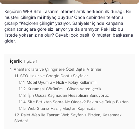
Keçiören WEB Site Tasarım internet artık herkesin ilk durağı. Bir
müşteri çilingire mi ihtiyaç duydu? Önce cebinden telefonu
çıkarıp “Keçiören çilingir” yazıyor. Saniyeler içinde karşısına
çıkan sonuçlara göre sizi arıyor ya da aramıyor. Peki siz bu
listede yoksanız ne olur? Cevabı çok basit: O müşteri başkasına
gider.
İçerik
gizle
1
Anahtarcılara ve Çilingirlere Özel Dijital Vitrinler
1.1
SEO Hazır ve Google Dostu Sayfalar
1.1.1
Mobil Uyumlu – Hızlı – Kolay Kullanımlı
1.1.2
Kurumsal Görünüm – Güven Veren İçerik
1.1.3
İşin Ucuza Kaçmadan Hesaplısını Sunuyoruz
1.1.4
Site Bittikten Sonra Ne Olacak? Bakım ve Takip Bizden
1.1.5
Web Siteniz Hazır, Müşteri Kapınızda
1.2
Palet-Web ile Tanışın: Web Sayfanız Bizden, Kazanmak
Sizden!