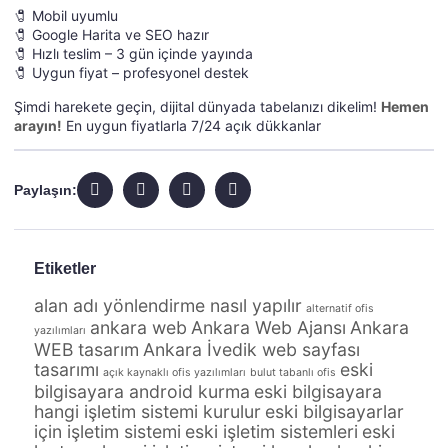
🧷 Mobil uyumlu
🧷 Google Harita ve SEO hazır
🧷 Hızlı teslim – 3 gün içinde yayında
🧷 Uygun fiyat – profesyonel destek
Şimdi harekete geçin, dijital dünyada tabelanızı dikelim!
Hemen
arayın!
En uygun fiyatlarla 7/24 açık dükkanlar
Paylaşın:
Etiketler
alan adı yönlendirme nasıl yapılır
alternatif ofis
ankara web
Ankara Web Ajansı
Ankara
yazılımları
WEB tasarım
Ankara İvedik web sayfası
tasarımı
eski
açık kaynaklı ofis yazılımları
bulut tabanlı ofis
bilgisayara android kurma
eski bilgisayara
hangi işletim sistemi kurulur
eski bilgisayarlar
için işletim sistemi
eski işletim sistemleri
eski