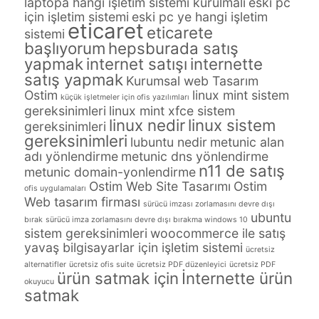
laptopa hangi işletim sistemi kurulmalı
eski pc
için işletim sistemi
eski pc ye hangi işletim
eticaret
eticarete
sistemi
başlıyorum
hepsburada satış
yapmak
internet satışı
internette
satış yapmak
Kurumsal web Tasarım
Ostim
linux mint sistem
küçük işletmeler için ofis yazılımları
gereksinimleri
linux mint xfce sistem
linux nedir
linux sistem
gereksinimleri
gereksinimleri
lubuntu nedir
metunic alan
adı yönlendirme
metunic dns yönlendirme
n11 de satış
metunic domain-yonlendirme
Ostim Web Site Tasarımı
Ostim
ofis uygulamaları
Web tasarım firması
sürücü imzası zorlamasını devre dışı
ubuntu
bırak
sürücü imza zorlamasını devre dışı bırakma windows 10
sistem gereksinimleri
woocommerce ile satış
yavaş bilgisayarlar için işletim sistemi
ücretsiz
alternatifler
ücretsiz ofis suite
ücretsiz PDF düzenleyici
ücretsiz PDF
ürün satmak için
İnternette ürün
okuyucu
satmak